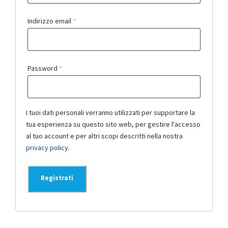
c
h
R
Indirizzo email
*
i
i
e
c
s
h
R
Password
*
t
i
i
o
e
c
s
h
I tuoi dati personali verranno utilizzati per supportare la
t
tua esperienza su questo sito web, per gestire l'accesso
i
o
al tuo account e per altri scopi descritti nella nostra
e
privacy policy
.
s
t
Registrati
o